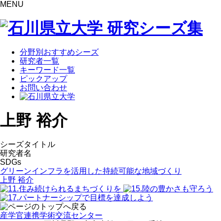
MENU
分野別おすすめシーズ
研究者一覧
キーワード一覧
ピックアップ
お問い合わせ
上野 裕介
シーズタイトル
研究者名
SDGs
グリーンインフラを活用した持続可能な地域づくり
上野 裕介
産学官連携学術交流センター